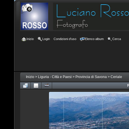
Inizio
Login
Condizioni d'uso
Elenco album
Cerca
Inizio
>
Liguria - Città e Paesi
>
Provincia di Savona
>
Ceriale
F