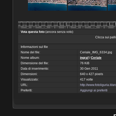
Vota questa foto
(ancora senza voto)
Clicca sui pal
Informazioni sul file
Nome del file:
Ceriale_IMG_6334.jpg
Nome album:
ingraf
/
Ceriale
Dimensione del file:
76 KiB
Data di inserimento:
30 Gen 2011
Dimensioni:
640 x 427 pixels
Visualizzato:
417 volte
URL:
http://www.fotoliguria.it
Preferiti:
Aggiungi ai preferiti