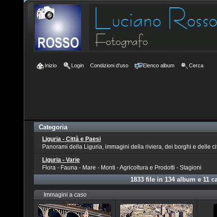
Inizio
Login
Condizioni d'uso
Elenco album
Cerca
Categoria
Liguria - Città e Paesi
Panorami della Liguria, immagini della riviera, dei borghi e delle ci
Liguria - Varie
Flora - Fauna - Mare - Monti - Agricoltura e Prodotti - Stagioni
1833
file in
134
album e
11
ca
Immagini a caso