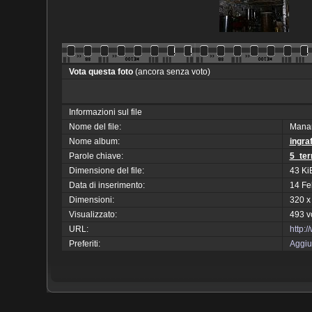
Vota questa foto
(ancora senza voto)
Informazioni sul file
Nome del file:
Manar
Nome album:
ingra
Parole chiave:
5_ter
Dimensione del file:
43 Ki
Data di inserimento:
14 Fe
Dimensioni:
320 x
Visualizzato:
493 v
URL:
http:
Preferiti:
Aggiun