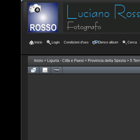
Inizio
Login
Condizioni d'uso
Elenco album
Cerca
Inizio
>
Liguria - Città e Paesi
>
Provincia della Spezia
>
5 Ter