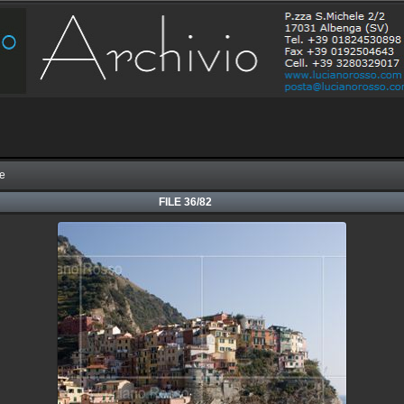
re
FILE 36/82