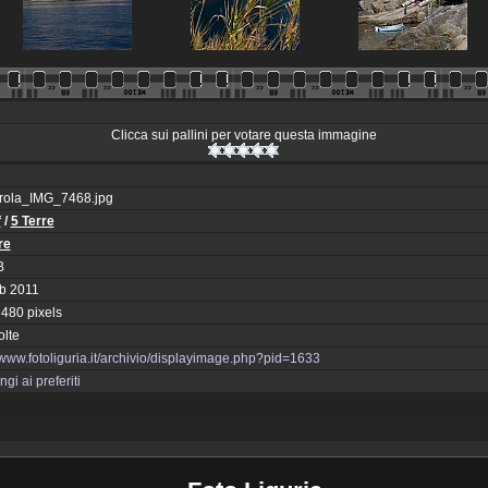
Clicca sui pallini per votare questa immagine
ola_IMG_7468.jpg
f
/
5 Terre
re
B
b 2011
 480 pixels
olte
//www.fotoliguria.it/archivio/displayimage.php?pid=1633
gi ai preferiti