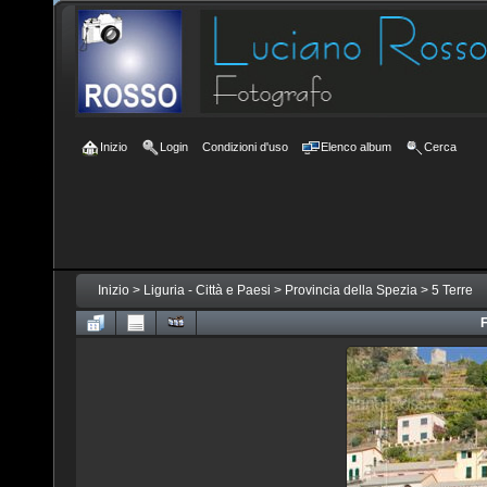
Inizio
Login
Condizioni d'uso
Elenco album
Cerca
Inizio
>
Liguria - Città e Paesi
>
Provincia della Spezia
>
5 Terre
F