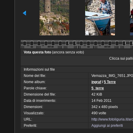
Vota questa foto
(ancora senza voto)
Clicca sui pal
Informazioni sul file
Nome del file:
Vernazza_IMG_7651.JP
Nome album:
ingraf
/
5 Terre
Parole chiave:
5_terre
Dimensione del file:
42 KiB
Data di inserimento:
14 Feb 2011
Dimensioni:
342 x 480 pixels
Visualizzato:
490 volte
URL:
http://www.fotoliguria.it
Preferiti:
Aggiungi ai preferiti