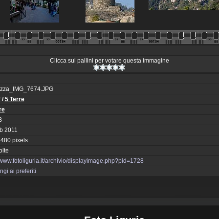
Clicca sui pallini per votare questa immagine
azza_IMG_7674.JPG
f
/
5 Terre
re
B
b 2011
 480 pixels
olte
//www.fotoliguria.it/archivio/displayimage.php?pid=1728
gi ai preferiti