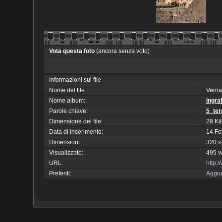
Vota questa foto
(ancora senza voto)
Informazioni sul file
Nome del file:
Vern
Nome album:
ingra
Parole chiave:
5_ter
Dimensione del file:
28 Ki
Data di inserimento:
14 Fe
Dimensioni:
320 x
Visualizzato:
495 v
URL:
http:
Preferiti:
Aggiun