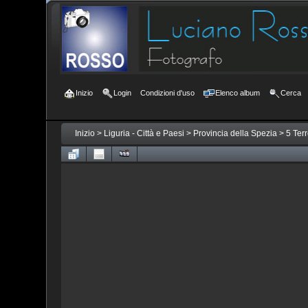
Inizio
Login
Condizioni d'uso
Elenco album
Cerca
Inizio
>
Liguria - Città e Paesi
>
Provincia della Spezia
>
5 Ter