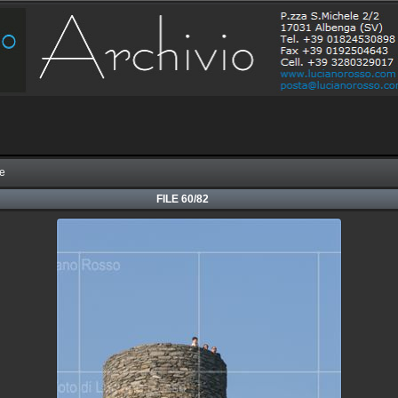
re
FILE 60/82