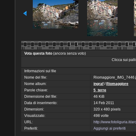
Vota questa foto
(ancora senza voto)
Clicca sui pal
Informazioni sul file
Nome del file:
Riomaggiore_IMG_7446.
Nome album:
ingraf
/
Riomaggiore
Parole chiave:
5_terre
Dimensione del file:
46 KiB
Data di inserimento:
14 Feb 2011
Dimensioni:
320 x 480 pixels
Visualizzato:
498 volte
URL:
http://www.fotoliguria.it
Preferiti:
Aggiungi ai preferiti