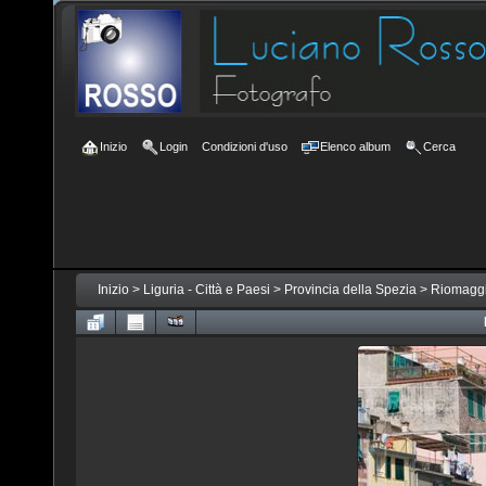
Inizio
Login
Condizioni d'uso
Elenco album
Cerca
Inizio
>
Liguria - Città e Paesi
>
Provincia della Spezia
>
Riomagg