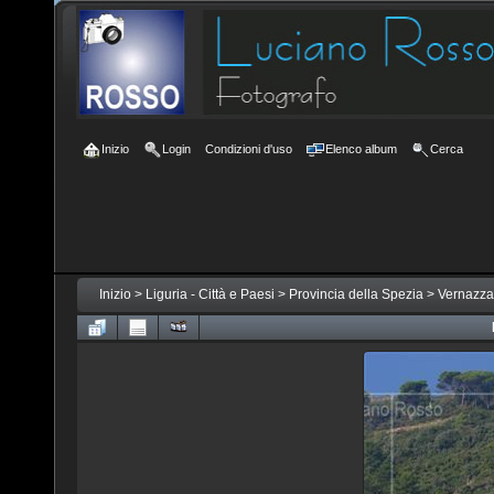
Inizio
Login
Condizioni d'uso
Elenco album
Cerca
Inizio
>
Liguria - Città e Paesi
>
Provincia della Spezia
>
Vernazza