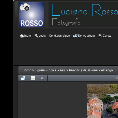
Inizio
Login
Condizioni d'uso
Elenco album
Cerca
Inizio
>
Liguria - Città e Paesi
>
Provincia di Savona
>
Albenga
F