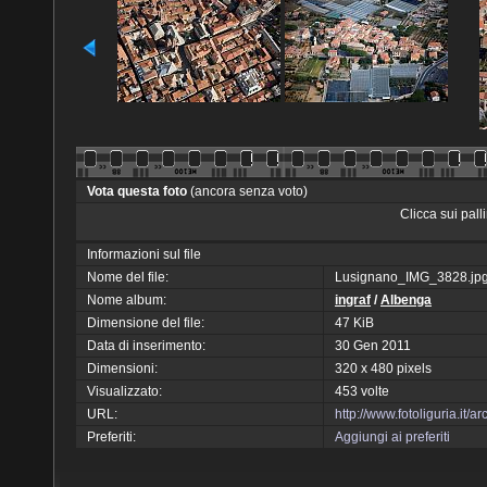
Vota questa foto
(ancora senza voto)
Clicca sui pal
Informazioni sul file
Nome del file:
Lusignano_IMG_3828.jp
Nome album:
ingraf
/
Albenga
Dimensione del file:
47 KiB
Data di inserimento:
30 Gen 2011
Dimensioni:
320 x 480 pixels
Visualizzato:
453 volte
URL:
http://www.fotoliguria.it
Preferiti:
Aggiungi ai preferiti