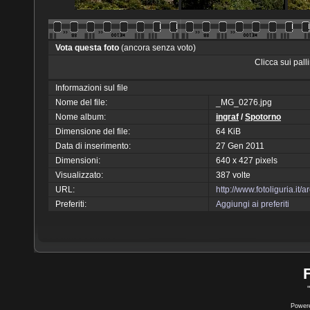
Vota questa foto
(ancora senza voto)
Clicca sui pal
Informazioni sul file
Nome del file:
_MG_0276.jpg
Nome album:
ingraf
/
Spotorno
Dimensione del file:
64 KiB
Data di inserimento:
27 Gen 2011
Dimensioni:
640 x 427 pixels
Visualizzato:
387 volte
URL:
http://www.fotoliguria.it
Preferiti:
Aggiungi ai preferiti
Power